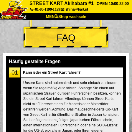
STREET KART Akihabara #1
OPEN 10:00-22:00
📞+81-80-1199-1199
📧
shina@kart.st
MENÜ/Shop wechseln
START
FAQ
Über uns
Spezifikationen
Preise
Anfahrt
Bewertungen
FAQ
Unternehmen
Buchung
Häufig gestellte Fragen
Shop wechseln
01
Kann jeder ein Street Kart fahren?
Tokio Shinagawa
Tokio Akihabara#1
Unsere Karts sind automatisch und sehr einfach zu steuern,
wenn Sie regelmäßig Auto fahren. Solange Sie einen auf
Tokio Akihabara#2
Tokio Shibuya
japanischen Straßen gültigen Führerschein besitzen, können
Tokio Shibuya Annex
Tokio Bucht
Sie ein Street Kart fahren. Allerdings können Street Karts
nicht mit Führerscheinen für Mopeds oder Motorräder
Tokio Asakusa
Osaka
gefahren werden. Achtung: Das maßgeschneiderte Go-Kart
von Street Kart ist für öffentliche Straßen in Japan konzipiert.
Okinawa
Sie benötigen einen gültigen japanischen Führerschein,
einen internationalen Führerschein oder eine SOFA-Lizenz
für die US-Streitkräfte in Japan, oder Ihren eigenen