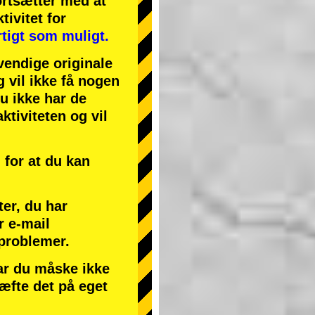
ortsætter med at
tivitet
for
tigt som muligt.
endige originale
g vil ikke få nogen
du ikke har de
ktiviteten og vil
for at du kan
ter, du har
r e-mail
 problemer.
har du måske ikke
ræfte det på eget