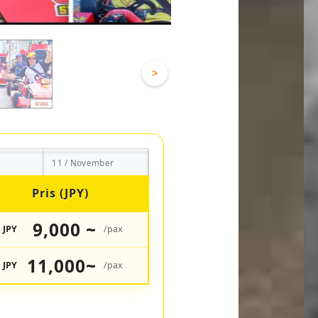
>
11 / November
Pris (JPY)
9,000 ~
JPY
/pax
11,000~
JPY
/pax