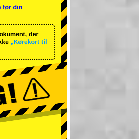
 før din
 dokument, der
ekke
„Kørekort til