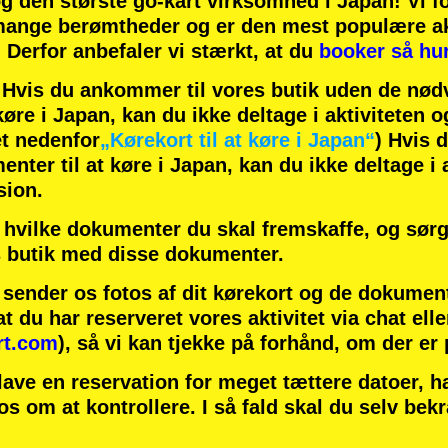
og
den største go-kart virksomhed
i Japan! Vi f
ange berømtheder
og er den
mest populære ak
! Derfor anbefaler vi stærkt, at du
booker så hur
is du ankommer til vores butik uden de nødv
øre i Japan, kan du ikke deltage i aktiviteten o
t nedenfor
„Kørekort til at køre i Japan“
) Hvis 
ter til at køre i Japan, kan du ikke deltage i a
sion.
hvilke dokumenter du skal fremskaffe, og sørg 
 butik med disse dokumenter.
u sender os fotos af dit kørekort og de dokumen
at du har reserveret vores aktivitet via chat elle
rt.com
), så vi kan tjekke på forhånd, om der er
lave en reservation for meget tættere datoer, 
 os om at kontrollere. I så fald skal du selv bek