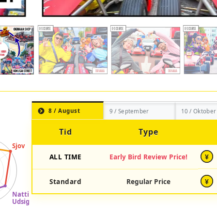
8 / August
9 / September
10 / Oktober
Tid
Type
ALL TIME
Early Bird Review Price!
¥
Standard
Regular Price
¥