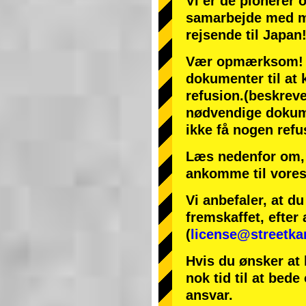
Vi er de
pionerer
samarbejde med
m
rejsende til Japan
Vær opmærksom! Hv
dokumenter til at k
refusion.
(beskreve
nødvendige dokumen
ikke få nogen refu
Læs nedenfor om, 
ankomme til vores
Vi anbefaler, at d
fremskaffet, efter 
(
license@streetka
Hvis du ønsker at 
nok tid til at bede
ansvar.