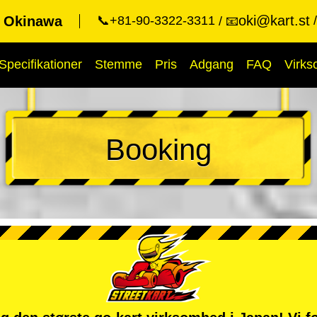
oki@kart.st
t Okinawa
📞+81-90-3322-3311
📧
Specifikationer
Stemme
Pris
Adgang
FAQ
Virk
Booking