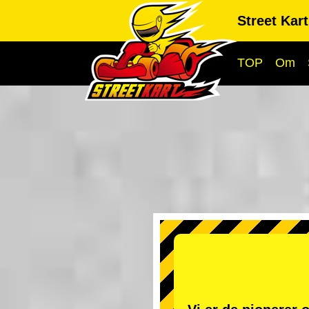
Street Kar
TOP
Om