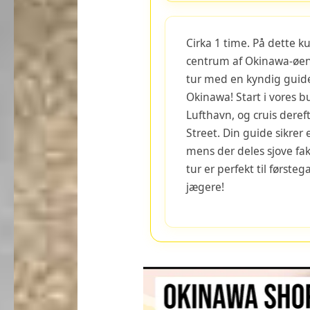
Cirka 1 time. På dette ku
centrum af Okinawa-øen.
tur med en kyndig guide,
Okinawa! Start i vores b
Lufthavn, og cruis dere
Street. Din guide sikrer
mens der deles sjove fa
tur er perfekt til først
jægere!