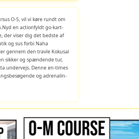
rsus O-S, vil vi køre rundt om
Nyd en actionfyldt go-kart-
 der viser dig det bedste af
utik og sus forbi Naha
fter gennem den travle Kokusai
 en sikker og spændende tur,
kta undervejs. Denne en-times
egangsbesøgende og adrenalin-