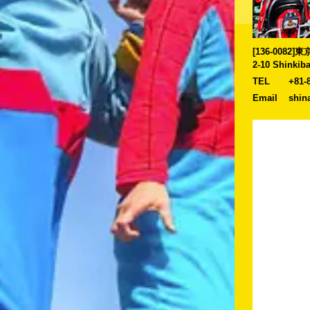
[136-0082
2-10 Shinkib
TEL
+81-
Email
shin