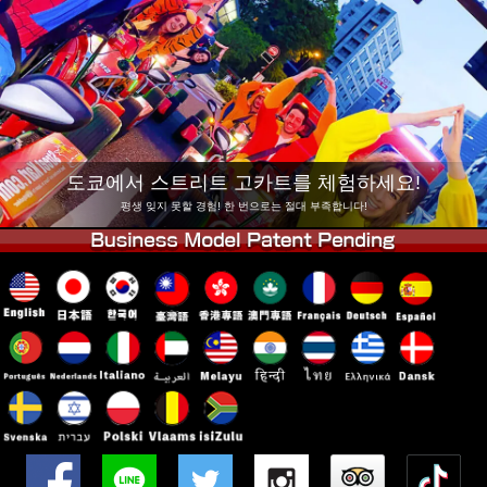
회사 정보
예약
지점 변경
도쿄 시나가와 #1
도쿄 아키하바라#1
도쿄 아키하바라#2
도쿄 시부야
도쿄 시부야 애넥스
도쿄 베이
도쿄에서 스트리트 고카트를 체험하세요!
도쿄 아사쿠사
오사카
평생 잊지 못할 경험! 한 번으로는 절대 부족합니다!
오키나와