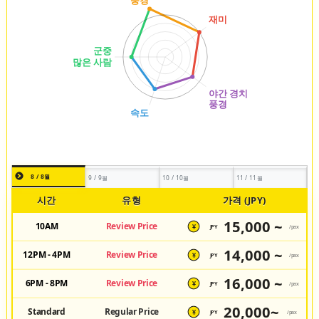
8 / 8월
9 / 9월
10 / 10월
11 / 11월
시간
유형
가격 (JPY)
15,000 ~
10AM
Review Price
JPY
/pax
¥
14,000 ~
12PM - 4PM
Review Price
JPY
/pax
¥
16,000 ~
6PM - 8PM
Review Price
JPY
/pax
¥
20,000~
Standard
Regular Price
JPY
/pax
¥