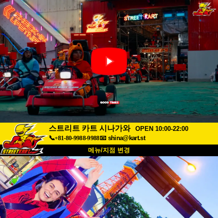
스트리트 카트 시나가와
OPEN 10:00-22:00
📞+81-80-9988-9988
📧
shina@kart.st
메뉴/지점 변경
최상단
소개
사양
가격
접근성
고객 리뷰
자주 묻는 질문